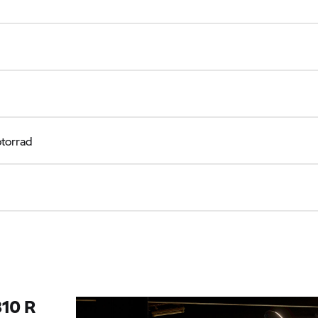
orrad
310 R