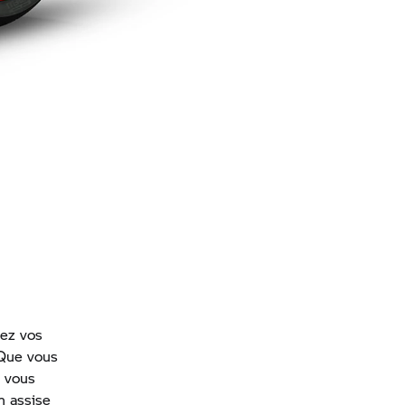
ez vos
 Que vous
z vous
n assise