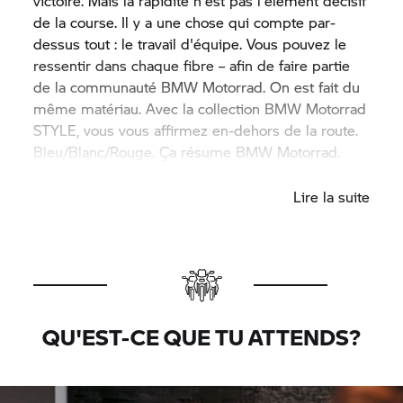
victoire. Mais la rapidité n'est pas l'élément décisif
de la course. Il y a une chose qui compte par-
dessus tout : le travail d'équipe. Vous pouvez le
ressentir dans chaque fibre – afin de faire partie
de la communauté
BMW Motorrad.
On est fait du
même matériau. Avec la collection
BMW Motorrad
STYLE, vous vous affirmez en-dehors de la route.
Bleu/Blanc/Rouge. Ça résume
BMW Motorrad.
C'est vous.
Lire la suite
QU'EST-CE QUE TU ATTENDS?