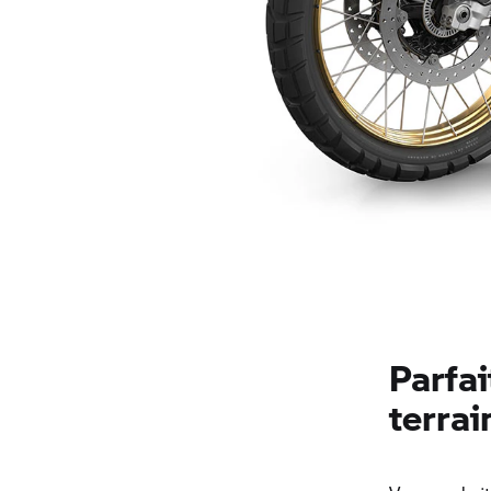
Parfai
terrai