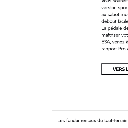
Vous souhait
version sport
au sabot mot
debout facil
La pédale de
maîtriser v
ESA, venez à
rapport Pro
VERS 
Les fondamentaux du tout-terrain