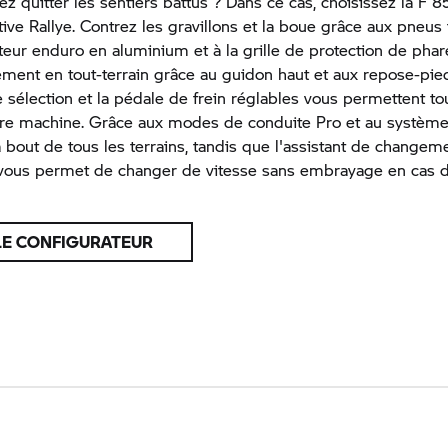
ez quitter les sentiers battus ? Dans ce cas, choisissez la
F 8
ive Rallye. Contrez les gravillons et la boue grâce aux pneus t
eur enduro en aluminium et à la grille de protection de phare
ement en tout-terrain grâce au guidon haut et aux repose-pie
 sélection et la pédale de frein réglables vous permettent to
otre machine. Grâce aux modes de conduite Pro et au systèm
 bout de tous les terrains, tandis que l'assistant de changem
 vous permet de changer de vitesse sans embrayage en cas d
LE CONFIGURATEUR