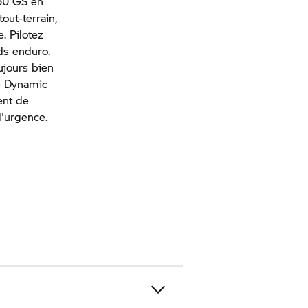
50 GS
en
out-terrain,
. Pilotez
ds enduro.
ujours bien
e Dynamic
ent de
'urgence.