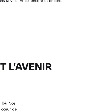
s la ville. Et ce, encore et encore.
T L'AVENIR
E 04. Nos
u cœur de