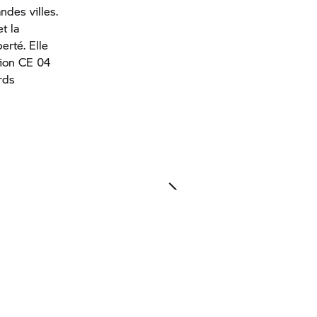
ndes villes.
t la
erté. Elle
tion CE 04
rds